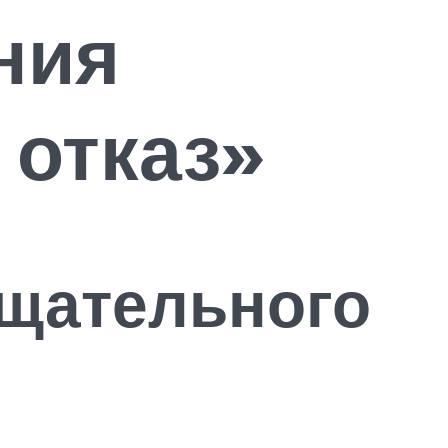
ния
отказ»
ещательного