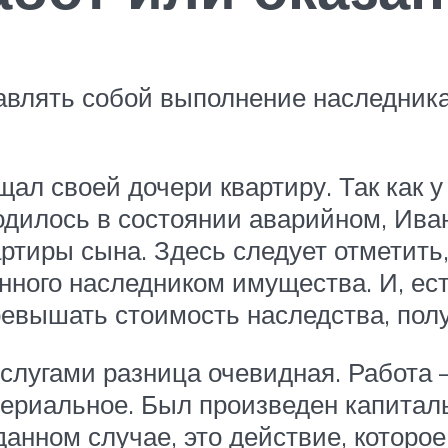
авлять собой выполнение наследника
л своей дочери квартиру. Так как у
одилось в состоянии аварийном, Ива
ртиры сына. Здесь следует отметить,
ного наследником имущества. И, ес
ревышать стоимость наследства, пол
слугами разница очевидная. Работа 
териальное. Был произведен капитал
данном случае, это действие, которо