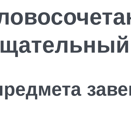
ловосочета
ещательный 
предмета зав