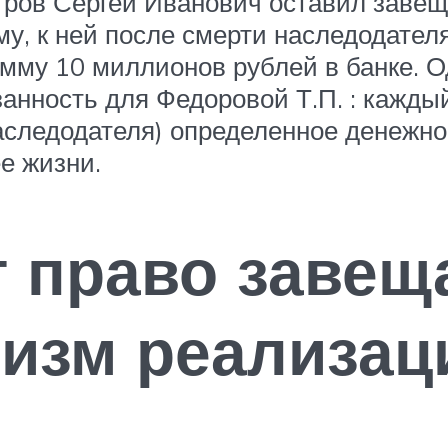
ров Сергей Иванович оставил завещ
му, к ней после смерти наследодател
мму 10 миллионов рублей в банке. О
анность для Федоровой Т.П. : кажд
следодателя) определенное денежно
е жизни.
т право завещ
низм реализац