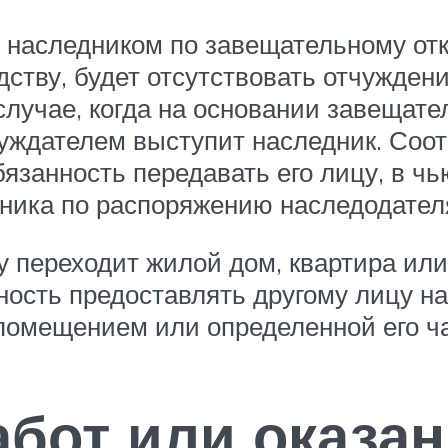
 наследником по завещательному от
тву, будет отсутствовать отчуждени
случае, когда на основании завещат
тчуждателем выступит наследник. Со
бязанность передавать его лицу, в чь
ника по распоряжению наследодател
му переходит жилой дом, квартира ил
ость предоставлять другому лицу на
омещением или определенной его част
бот или оказан