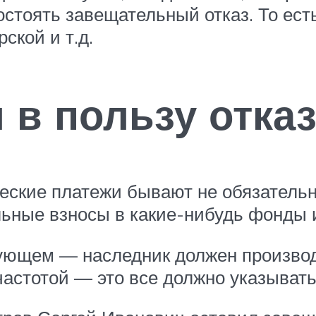
состоять завещательный отказ. То ес
ской и т.д.
 в пользу отка
еские платежи бывают не обязательн
ельные взносы в какие-нибудь фонды 
ующем — наследник должен произво
 частотой — это все должно указыват